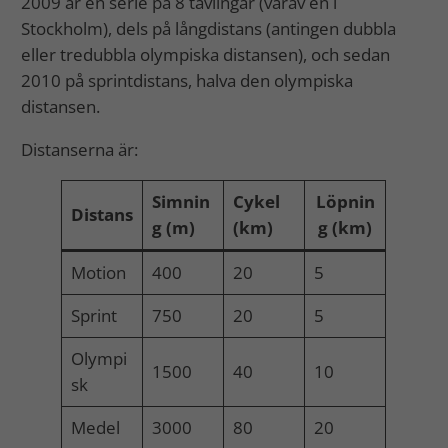
2009 är en serie på 8 tävlingar (varav en i
Stockholm), dels på långdistans (antingen dubbla
eller tredubbla olympiska distansen), och sedan
2010 på sprintdistans, halva den olympiska
distansen.
Distanserna är:
Simnin
Cykel
Löpnin
Distans
g (m)
(km)
g (km)
Motion
400
20
5
Sprint
750
20
5
Olympi
1500
40
10
sk
Medel
3000
80
20