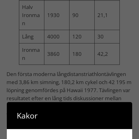
Halv
Ironma
1930
90
21,1
n
Lång
4000
120
30
Ironma
3860
180
42,2
n
Den första moderna långdistanstriathlontävlingen
med 3,86 km simning, 180,2 km cykel och 42 195 m
löpning genomfördes på Hawaii 1977. Tävlingen var
resultatet efter en lång tids diskussioner mellan
utövare av de tre sporterna som inte kunde enas
Kakor
vilken sport som var mest krävande och krävde den
bäst tränade athleten. Förslaget kom att tvisten
skulle lösas med ett lopp där man på Hawaii
kombinerade tre redan existerande lopp, Waikiki