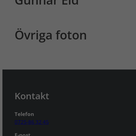
Övriga foton
Kontakt
Telefon
0725-86 32 45
E-post