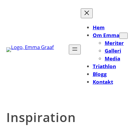
Hoppa
till
innehåll
Hem
Om Emma
Meriter
Galleri
Media
Triathlon
Blogg
Kontakt
Inspiration