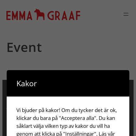
Hoppa
till
innehåll
Event
Kakor
Kontakt
Telefon
Vi bjuder på kakor! Om du tycker det är ok,
0725-86 32 45
klickar du bara på "Acceptera alla". Du kan
såklart välja vilken typ av kakor du vill ha
E-post
genom att klicka på "Inställningar".
Läs vår