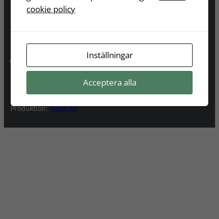
emma_graaf@hotmail.com
cookie policy
Följ mig
Inställningar
Instagram
Acceptera alla
Copyright © 1984-2024 Emma Graaf ·
Cookies
·
Produktion:
GoldLife